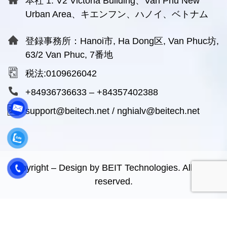
本社 1: V2 Victoria Building、Van Phu New
Urban Area、キエンフン、ハノイ、ベトナム
登録事務所：Hanoi市, Ha Dong区, Van Phuc坊,
63/2 Van Phuc, 7番地
税法:0109626042
+84936736633
–
+84357402388
support@beitech.net
/
nghialv@beitech.net
Copyright – Design by BEIT Technologies. All rights
reserved.