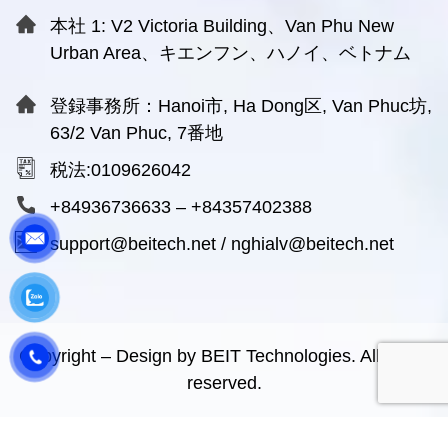
本社 1: V2 Victoria Building、Van Phu New
Urban Area、キエンフン、ハノイ、ベトナム
登録事務所：Hanoi市, Ha Dong区, Van Phuc坊,
63/2 Van Phuc, 7番地
税法:0109626042
+84936736633
–
+84357402388
support@beitech.net
/
nghialv@beitech.net
Copyright – Design by BEIT Technologies. All rights
reserved.