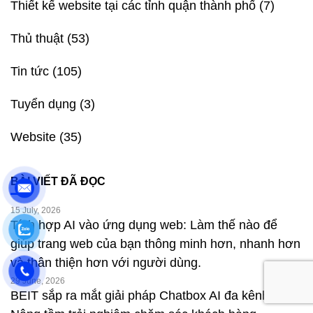
Thiết kế website tại các tỉnh quận thành phố
(7)
Thủ thuật
(53)
Tin tức
(105)
Tuyển dụng
(3)
Website
(35)
BÀI VIẾT ĐÃ ĐỌC
15 July, 2026
Tích hợp AI vào ứng dụng web: Làm thế nào để
giúp trang web của bạn thông minh hơn, nhanh hơn
và thân thiện hơn với người dùng.
29 June, 2026
BEIT sắp ra mắt giải pháp Chatbox AI đa kênh –