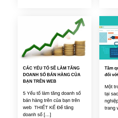
CÁC YẾU TỐ SẼ LÀM TĂNG
Tầm qu
DOANH SỐ BÁN HÀNG CỦA
đối vớ
BẠN TRÊN WEB
Một tr
5 Yếu tố làm tăng doanh số
tại sa
bán hàng trên của bạn trên
nghiệp
web THIẾT KẾ Để tăng
trang 
doanh số […]