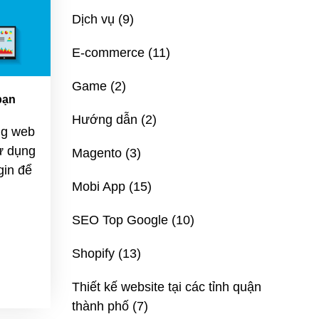
Dịch vụ
(9)
E-commerce
(11)
Game
(2)
bạn
Hướng dẫn
(2)
ang web
ử dụng
Magento
(3)
gin để
Mobi App
(15)
SEO Top Google
(10)
Shopify
(13)
Thiết kế website tại các tỉnh quận
thành phố
(7)