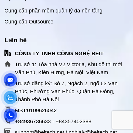
Cung cấp phần mềm quản lý đa nền tảng
Cung cấp Outsource
Liên hệ
CÔNG TY TNHH CÔNG NGHỆ BEIT
Trụ sở 1: Tòa nhà V2 Victoria, Khu đô thị mới
Văn Phú, Kiến Hưng, Hà Nội, Việt Nam
Trụ sở đăng ký: Số 7, Ngách 2, ngõ 63 Vạn
Phúc, Phường Vạn Phúc, Quận Hà Đông,
Thành Phố Hà Nội
MST:0109626042
+84936736633
-
+84357402388
support@beitech.net
/
nghialv@beitech.net