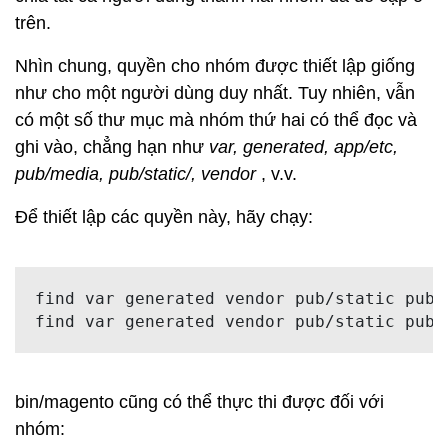
trên.
Nhìn chung, quyền cho nhóm được thiết lập giống
như cho một người dùng duy nhất. Tuy nhiên, vẫn
có một số thư mục mà nhóm thứ hai có thể đọc và
ghi vào, chẳng hạn như
var, generated, app/etc,
pub/media, pub/static/, vendor
, v.v.
Để thiết lập các quyền này, hãy chạy:
find 
var
 generated vendor pub/
static
 pub/
find 
var
 generated vendor pub/
static
 pub/
bin/magento cũng có thể thực thi được đối với
nhóm: