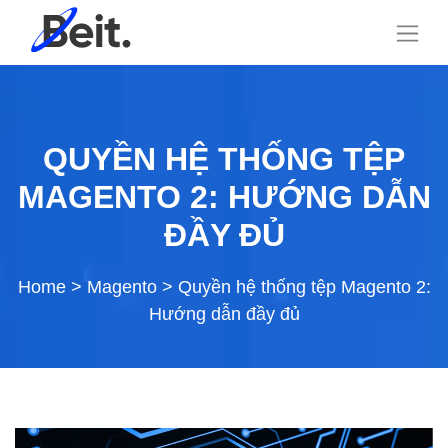
QUYỀN HỆ THỐNG TỆP
MAGENTO 2: HƯỚNG DẪN
ĐẦY ĐỦ
Home
>
Magento
>
Quyền hệ thống tệp Magento 2:
Hướng dẫn đầy đủ