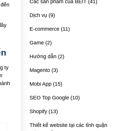
Các sản phẩm của BEIT
(41)
 đến
Dịch vụ
(9)
đầy
E-commerce
(11)
Game
(2)
ến
Hướng dẫn
(2)
g ty
Magento
(3)
m
hành
Mobi App
(15)
SEO Top Google
(10)
Shopify
(13)
Thiết kế website tại các tỉnh quận