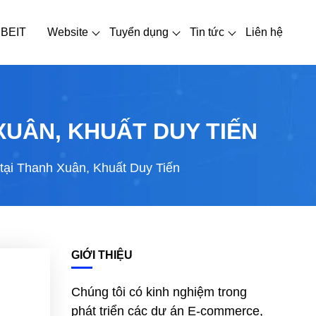
 BEIT
Website
Tuyển dụng
Tin tức
Liên hệ
XUÂN, KHUẤT DUY TIẾN
 tại Thanh Xuân, Khuất Duy Tiến
GIỚI THIỆU
Chúng tôi có kinh nghiệm trong
phát triển các dự án E-commerce,