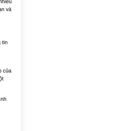
nhiều
ạn và
 tin
b của
ột
ình