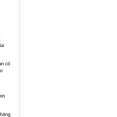
t
ủa
ạn có
ản
anh
 hàng