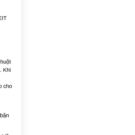
EIT
chuột
. Khi
,
o cho
 bận