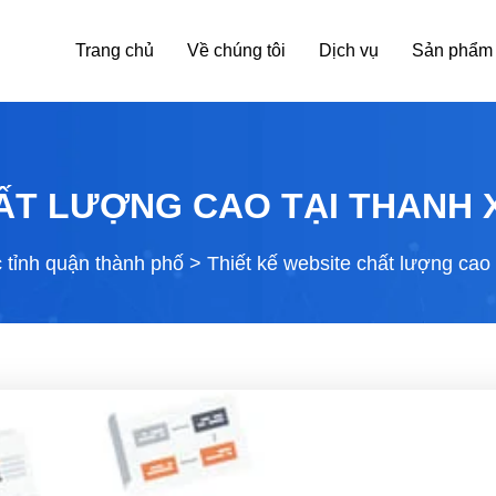
Trang chủ
Về chúng tôi
Dịch vụ
Sản phẩm
ẤT LƯỢNG CAO TẠI THANH 
c tỉnh quận thành phố
>
Thiết kế website chất lượng cao