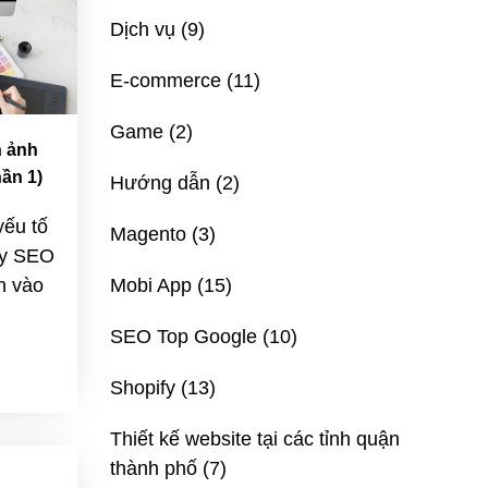
Dịch vụ
(9)
E-commerce
(11)
Game
(2)
h ảnh
ần 1)
Hướng dẫn
(2)
yếu tố
Magento
(3)
ẩy SEO
h vào
Mobi App
(15)
SEO Top Google
(10)
Shopify
(13)
Thiết kế website tại các tỉnh quận
thành phố
(7)