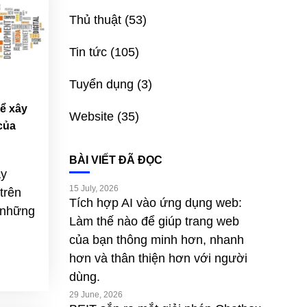
Thủ thuật
(53)
Tin tức
(105)
Tuyển dụng
(3)
để xây
Website
(35)
của
BÀI VIẾT ĐÃ ĐỌC
ây
15 July, 2026
trên
Tích hợp AI vào ứng dụng web:
 những
Làm thế nào để giúp trang web
của bạn thông minh hơn, nhanh
hơn và thân thiện hơn với người
dùng.
29 June, 2026