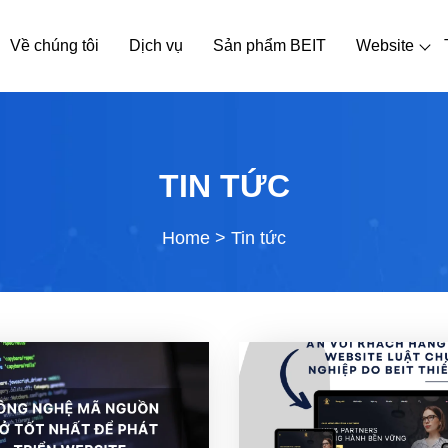
Về chúng tôi
Dịch vụ
Sản phẩm BEIT
Website
TIN TỨC
Home
>
Tin tức