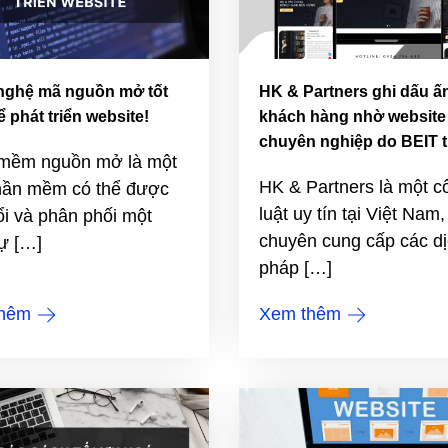
nghệ mã nguồn mở tốt
HK & Partners ghi dấu ấ
ể phát triển website!
khách hàng nhờ website 
chuyên nghiệp do BEIT t
mềm nguồn mở là một
HK & Partners là một c
phần mềm có thể được
luật uy tín tại Việt Nam,
i và phân phối một
chuyên cung cấp các dị
ự […]
pháp […]
thêm
Xem thêm