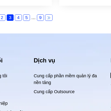
2
3
4
5
…
9
i
Dịch vụ
 tôi
Cung cấp phần mềm quản lý đa
nền tảng
Cung cấp Outsource
hiệp