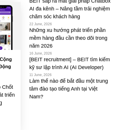
BEIT sắp ra mắt giải pháp Chatbox
AI đa kênh – Nâng tầm trải nghiệm
chăm sóc khách hàng
22 June, 2026
Những xu hướng phát triển phần
mềm hàng đầu cần theo dõi trong
năm 2026
16 June, 2026
[BEIT recruitment] – BEIT tìm kiếm
 Cộng
 Động
kỹ sư lập trình AI (AI Developer)
11 June, 2026
Làm thế nào để bắt đầu một trung
 Chốt
tâm đào tạo tiếng Anh tại Việt
 triển
Nam?
g