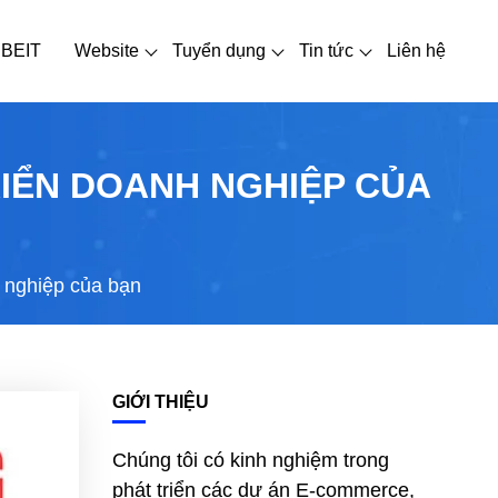
 BEIT
Website
Tuyển dụng
Tin tức
Liên hệ
IỂN DOANH NGHIỆP CỦA
h nghiệp của bạn
GIỚI THIỆU
Chúng tôi có kinh nghiệm trong
phát triển các dự án E-commerce,