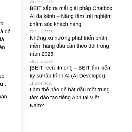
29 June, 2026
BEIT sắp ra mắt giải pháp Chatbox
AI đa kênh – Nâng tầm trải nghiệm
ửa
chăm sóc khách hàng
và đó
22 June, 2026
Những xu hướng phát triển phần
là
mềm hàng đầu cần theo dõi trong
iến
năm 2026
16 June, 2026
[BEIT recruitment] – BEIT tìm kiếm
kỹ sư lập trình AI (AI Developer)
eb
êu
.
11 June, 2026
Làm thế nào để bắt đầu một trung
bạn.
tâm đào tạo tiếng Anh tại Việt
Nam?