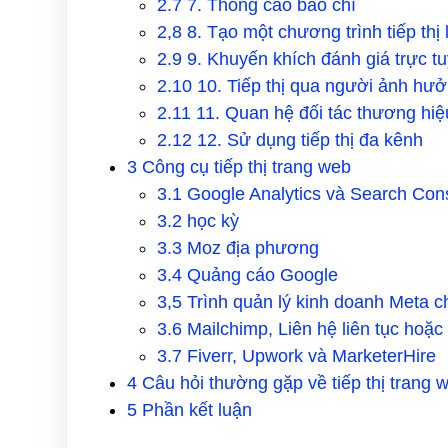
2.7
7. Thông cáo báo chí
2,8
8. Tạo một chương trình tiếp thị 
2.9
9. Khuyến khích đánh giá trực t
2.10
10. Tiếp thị qua người ảnh hư
2.11
11. Quan hệ đối tác thương hiệ
2.12
12. Sử dụng tiếp thị đa kênh
3
Công cụ tiếp thị trang web
3.1
Google Analytics và Search Con
3.2
học kỳ
3.3
Moz địa phương
3.4
Quảng cáo Google
3,5
Trình quản lý kinh doanh Meta 
3.6
Mailchimp, Liên hệ liên tục hoặ
3.7
Fiverr, Upwork và MarketerHire
4
Câu hỏi thường gặp về tiếp thị trang 
5
Phần kết luận