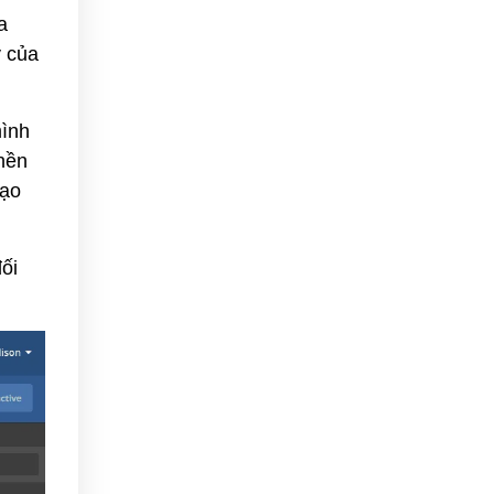
a
ý của
mình
nền
tạo
ối