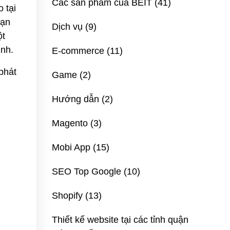
Các sản phẩm của BEIT
(41)
 tại
bạn
Dịch vụ
(9)
ột
ình.
E-commerce
(11)
phát
Game
(2)
Hướng dẫn
(2)
Magento
(3)
Mobi App
(15)
SEO Top Google
(10)
Shopify
(13)
Thiết kế website tại các tỉnh quận