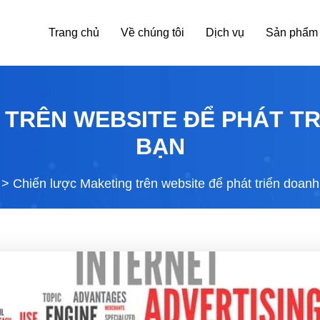
Trang chủ
Về chúng tôi
Dịch vụ
Sản phẩm
 TRÊN WEBSITE ĐỂ PHÁT TR
BẠN
>
Chiến lược Maketing trên website để phát triển doan