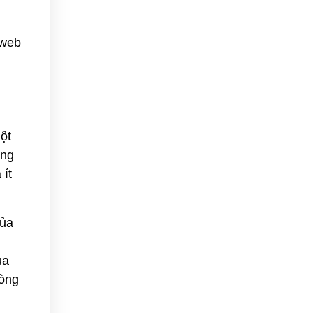
 web
một
ang
 ít
của
ủa
vòng